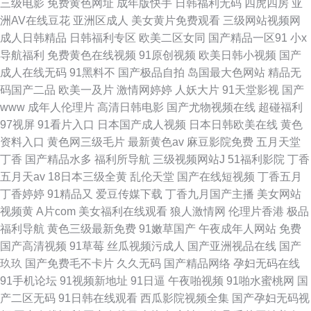
三级电影
免费黄色网址
成年版快手
日韩福利无码
四虎四房
亚
洲AV在线豆花
亚洲区成人
美女黄片免费观看
三级网站视频网
成人日韩精品
日韩福利专区
欧美二区女同
国产精品一区91
小x
导航福利
免费黄色在线视频
91原创视频
欧美日韩小视频
国产
成人在线无码
91黑料不
国产极品自拍
岛国最大色网站
精品无
码国产二品
欧美一及片
激情网婷婷
人妖大片
91天堂影视
国产
www
成年人伦理片
高清日韩电影
国产尤物视频在线
超碰福利
97视屏
91看片入口
日本国产成人视频
日本日韩欧美在线
黄色
资料入口
黄色网三级毛片
最新黄色av
麻豆影院免费
五月天堂
丁香
国产精品水多
福利所导航
三级视频网站J
51福利影院
丁香
五月天av
18日本三级全黄
乱伦天堂
国产在线短视频
丁香五月
丁香婷婷
91精品又
爱豆传媒下载
丁香九月国产主播
美女网站
视频黄
A片com
美女福利在线观看
狼人激情网
伦理片香港
极品
福利导航
黄色三级最新免费
91嫩草国产
午夜成年人网站
免费
国产高清视频
91草莓
丝瓜视频污成人
国产亚洲视品在线
国产
玖玖
国产免费毛不卡片
久久无码
国产精品网络
孕妇无码在线
91手机论坛
91视频新地址
91日逼
午夜啪视频
91啪水蜜桃网
国
产二区无码
91日韩在线观看
西瓜影院视频全集
国产孕妇无码视