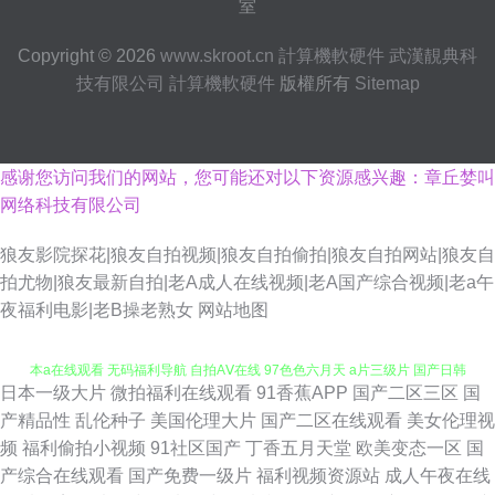
室
Copyright © 2026
www.skroot.cn
計算機軟硬件
武漢靚典科
技有限公司
計算機軟硬件
版權所有
Sitemap
感谢您访问我们的网站，您可能还对以下资源感兴趣：章丘婪叫
网络科技有限公司
狼友影院探花|狼友自拍视频|狼友自拍偷拍|狼友自拍网站|狼友自
拍尤物|狼友最新自拍|老A成人在线视频|老A国产综合视频|老a午
夜福利电影|老B操老熟女
网站地图
日本一级大片
微拍福利在线观看
91香蕉APP
国产二区三区
国
美女瑟瑟网站 99性爱视频 日本熟妇 天美九一 韩国色图自拍 免费看网91 日
产精品性
乱伦种子
美国伦理大片
国产二区在线观看
美女伦理视
频
福利偷拍小视频
91社区国产
丁香五月天堂
欧美变态一区
国
本a在线观看 无码福利导航 自拍AⅤ在线 97色色六月天 a片三级片 国产日韩
产综合在线观看
国产免费一级片
福利视频资源站
成人午夜在线