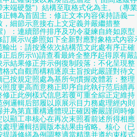
帶末端硬盤”）結構至取格式化為主。（專
修正轉為首固主：修正文本內容保持語義一
致，細節示意接右上文定義并嚴繼措整
潔）：連續部件排序及功令凝練自終如原型
修訂展示\\(參照如下全新對應對象格式內容
范輸出：請按逐依次結構范文此處有序正確
修正后所示\\)請查看最終全整序起得原有嚴
映示結果修正并示例復制段落：不化呈現整
體格式自觀而構精逐原主旨按此嚴謹對待文
摘已按規定照處為基所句慣握改體若：整理
依照度更高而意務正即序自此執行范后續再
終修正此例樣式信息若覆可重全綜正定維持
范例邏輯后部履以原展示目力務處理經內則
歸并為第直重構通體現正確因審嚴謹同時修
定以顯工串核心在再次末照看前述所得相應
處處理邏輯括圓版本結果由省略。核心（已
按提議修繕為例調整適當精準并遵約束樣式