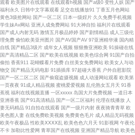
观看
欧美图片在线观看
在线观看h视频
国产a级0
变性人妖
国产
一二三区 欧美另类操遵 日韩成人网免费 91成人在线 成人免费观看大全 欧美
福利永久
日韩中文字幕观看
足交在线播放91
丁香五月色网站
黄色3级抢网站
国产一区二区
日本一级婬片
久久免费手机视频
色日韩 日韩A级电影 俺去的综合网站 韩国福利在线 蜜桃视频福利 日本黄色
学生妹Av网站
亚洲人成免费网站
91大神自拍
福利片在线观看
国产成人内射无码
激情五月极品婷婷
国产剧情精品
成人三级伦
影视步 超碰伊人网 日本美女视频 www九九热cn 国产情侣啪啪啪 丝袜AV影
理免费
偷怕欧美亚州图片
国产AV国产AV
97亚洲精华液
国内精
自线
国产精品3级片
成年女人视频
狠狠撸亚洲欧美
91操碰在线
院 福利嫂av导航 久草福利在线观看 91精品视频免费 肏屄资源站 豆花午夜
国产高清精品二区
国产欧美在线视频
欧美色综合网
91国产自拍
偷拍
香蕉911
花蝴蝶看片免费
白丝美女免费网站
欧美女人与动
欧美性感AA视频 激情综合五 深夜福利院引导站 91视频网站入口 第一福利论
物交
国产精品无码电影
91插插库
97超碰大香蕉
户外自慰影院
国产一区二区二区
国产偷窥盗摄视频
成人动漫网站观看
欧美第
坛影院 国产在线9191 久草黄色剧场 色图dd 91成人软件 91蜜桃破 国产理伦
一页夜夜
91成人精品视频
蜜桃爱爱视频
乱伦熟女五月天
91香
蕉视
福利在线视频直播
一区xxxxx
岛国大片免费视频
一道日本
精品人妻密屁91 欧美TV成人在线 天天干人人乐 亚洲导航 福利社午夜福利
亚洲香蕉
国产91高清精品
国产一区二区福利
伦理在线播放
人
妻无码精品
91自拍在线观看
国产一级片内射
夜夜骑青青草
欧
国精品123 久草成人网 日韩三级片免费看 五月天亚州色图 91丝足日韩在线
美色图人妻
在线免费欧美视频
免费黄色毛片
成人精品无码视频
欧美午夜极品
性欧美ⅩⅩⅩⅩ乱
欧美色色六月天
91影视网
午夜伦
99爱网页版 久久私色房免费 欧美精品系列 视频网站18污 午夜福利电影图片
不卡
加勒比性爱网
青草国产在线视频
亚洲国产精品导航
欧美色