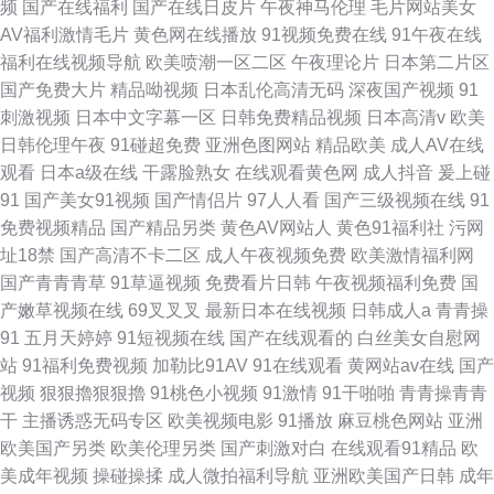
频
国产在线福利
国产在线日皮片
午夜神马伦理
毛片网站美女
AV福利激情毛片
黄色网在线播放
91视频免费在线
91午夜在线
福利在线视频导航
欧美喷潮一区二区
午夜理论片
日本第二片区
国产免费大片
精品呦视频
日本乱伦高清无码
深夜国产视频
91
刺激视频
日本中文字幕一区
日韩免费精品视频
日本高清v
欧美
日韩伦理午夜
91碰超免费
亚洲色图网站
精品欧美
成人AV在线
观看
日本a级在线
干露脸熟女
在线观看黄色网
成人抖音
爰上碰
91
国产美女91视频
国产情侣片
97人人看
国产三级视频在线
91
免费视频精品
国产精品另类
黄色AV网站人
黄色91福利社
污网
址18禁
国产高清不卡二区
成人午夜视频免费
欧美激情福利网
国产青青青草
91草逼视频
免费看片日韩
午夜视频福利免费
国
产嫩草视频在线
69叉叉叉
最新日本在线视频
日韩成人a
青青操
91
五月天婷婷
91短视频在线
国产在线观看的
白丝美女自慰网
站
91福利免费视频
加勒比91AV
91在线观看
黄网站av在线
国产
视频
狠狠擼狠狠擼
91桃色小视频
91激情
91干啪啪
青青操青青
干
主播诱惑无码专区
欧美视频电影
91播放
麻豆桃色网站
亚洲
欧美国产另类
欧美伦理另类
国产刺激对白
在线观看91精品
欧
美成年视频
操碰操揉
成人微拍福利导航
亚洲欧美国产日韩
成年