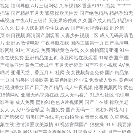
视频
福利导航
A片三级网站
久草视频8
香蕉APP污视频
艹艹艹
内射自拍1 无码内射激情影院 97超碰综合 韩国av啪啪 亚洲成人电影免费
插逼
国产精品五月天
狠狠操欧美性爱
国产绝色精品
精品孕妇无
码视频
午夜A片三级片
天美果冻传媒
久久国产成人精品
精品93
久久久
日本人妖射精
学生妹avav
国产熟女视频在线
乱伦第一
页
韩日视频
高清国产剧观看
人妻少妇视频二区
成人无码高清毛
片
亚洲av激情电影
午夜导航在线
国内主播第一页
国产高清电
影网址
91社区论坛
免费网站黄色在线
久久偷拍高清亚洲
91午
夜在线免费
亚洲精品第五页
麻豆网站在线观看
91精选国产
国
产精品亚洲
黄色三级成年
五月天婷婷爱
国产不卡小视频
AV色
哟哟
亚洲天堂丁香五月
91社网
美女视频黄全免费
国产精品第
一页国
另类区另类欧美
欧美色图乱伦小说
免费成人软件
黄色网
址视频播放
国产日产美产精品
成人午夜视频
伦理视频网站
黄色
18禁网站
亚洲无码视频在线
成人无码看片
91原创社区
伦理电
影香港
成人免费
蜜桃91色色
A片视频网
国产自在线
操欧美老
女人
人人97综合精品
岛国免费
国产无码一二
蜜桃tv网站入口
国产第66页
另类国产在线
熟女自拍偷拍
青青久视频
久草新视
频在线
激情深爱欧美激情
91视频官网国产
狠狠操-91
91我要操
国产ts视频网站
国产美女视频网站
91视频成人下载
国产无码色