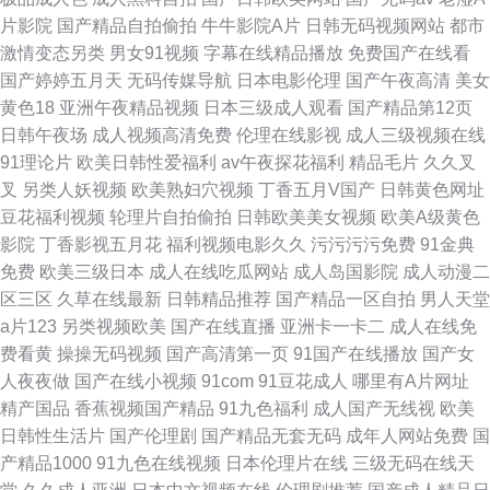
片影院
国产精品自拍偷拍
牛牛影院A片
日韩无码视频网站
都市
激情变态另类
男女91视频
字幕在线精品播放
免费国产在线看
国产婷婷五月天
无码传媒导航
日本电影伦理
国产午夜高清
美女
黄色18
亚洲午夜精品视频
日本三级成人观看
国产精品第12页
日韩午夜场
成人视频高清免费
伦理在线影视
成人三级视频在线
91理论片
欧美日韩性爱福利
av午夜探花福利
精品毛片
久久叉
叉
另类人妖视频
欧美熟妇穴视频
丁香五月V国产
日韩黄色网址
豆花福利视频
轮理片自拍偷拍
日韩欧美美女视频
欧美A级黄色
影院
丁香影视五月花
福利视频电影久久
污污污污免费
91金典
免费
欧美三级日本
成人在线吃瓜网站
成人岛国影院
成人动漫二
区三区
久草在线最新
日韩精品推荐
国产精品一区自拍
男人天堂
a片123
另类视频欧美
国产在线直播
亚洲卡一卡二
成人在线免
费看黄
操操无码视频
国产高清第一页
91国产在线播放
国产女
人夜夜做
国产在线小视频
91com
91豆花成人
哪里有A片网址
精产国品
香蕉视频国产精品
91九色福利
成人国产无线视
欧美
日韩性生活片
国产伦理剧
国产精品无套无码
成年人网站免费
国
产精品1000
91九色在线视频
日本伦理片在线
三级无码在线天