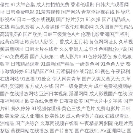
偷拍
91大神合集
成人拍拍拍免费
香港伦理剧
日韩大片观看网
在线男人天堂 97午夜伦理 东京AvAv 欧美成人免费 天天干网站 97资源欧美
址
日韩免费电影
91羞羞视频
国产网站
青草全福视在线
性导航
影视AV
日本一级在线视频
国产好片浮力
91久操
国产精品成人
国产足交网站 免费18 视频在线第91页 影音成人视频 AV东方无码 国产av影
在线
精品免费看
人人看操碰
午夜伦理电影网
久久国自产拍精品
高清乱码0
国产欧美
日韩三级黄色A片
伦理电影亚洲国产
福利
院 玖玖玖玖精品 熟女黑丝足交 91视社 浮力国产第一页 久久香蕉色 91网站
姬黄色网址
欧美伊人影院
丁香成人五月花
黄色网网址女
久草视
频最新网址
日韩大片在线看
久久亚洲人成
亚州色图乱伦小说
国
视频播放 肏屄天天肏屄 欧美操逼网 天天爽天天弄 91黑丝高跟骚 午夜激情视
产va免费观看
国产人妖第二
成人影片h
91色婷婷瑟色
东京热狠
狠草
日韩精品观看
91最新国产精品
一级黄色网
91色色人妻
都
频网站 国产不卡在线一区 女同自慰网站 亚洲福利二区 www91极品 国产三
市激情婷婷
91精品国产91
云涩福利在线导航
91视色
午夜福利
在线网站
91直播
91处女
伊人网青青草
国产又爽又黄又无
久草
级自拍视频 欧美另类中文 婷婷综合色色网 91深候 久久人妻人人操 无码先锋
福利资源网
东方成人在线
国产一级免费大片
成年免费视频网站
国产在线播放网站
亚洲日本视频
淫淫网网
成人影视国产在线
深
影音 91视频综合区 成人天堂18 九一色版 亚洲色情小说网 97精品在线 豆花
夜福利网址
欧美在线免费看
日夜夜欧美
国产大片中文字幕
国产
片91
操久婷婷
91视频你懂得
黄色三级片毛片
免费电影片
日韩
黑料视频 老湿机视频61试 日本人日 91免费观看视频 国产精品九九 青娱乐A
欧美爱爱
成人亚洲区
欧美性16
成人色情黄片在线
在线观看亚
洲精品
国产热综合
久草网视频在线看
午夜精品网影院
伦理片完
片 亚洲激情视频小说 97超碰亚洲天堂 国产17页 老司机福利社区 日韩av资
整版
黄视网站在线播放
国产片自拍
国产在线91
AV亚洲网址
国