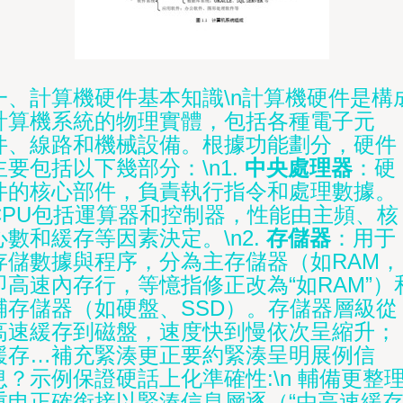
一、計算機硬件基本知識\n計算機硬件是構
計算機系統的物理實體，包括各種電子元
件、線路和機械設備。根據功能劃分，硬件
主要包括以下幾部分：\n1.
中央處理器
：硬
件的核心部件，負責執行指令和處理數據。
CPU包括運算器和控制器，性能由主頻、核
心數和緩存等因素決定。\n2.
存儲器
：用于
存儲數據與程序，分為主存儲器（如RAM，
即高速內存行，等憶指修正改為“如RAM”）
輔存儲器（如硬盤、SSD）。存儲器層級從
高速緩存到磁盤，速度快到慢依次呈縮升；
緩存…補充緊湊更正要約緊湊呈明展例信
息？示例保證硬話上化準確性:\n 輔備更整
重申正確銜接以緊湊信息層逐（“由高速緩