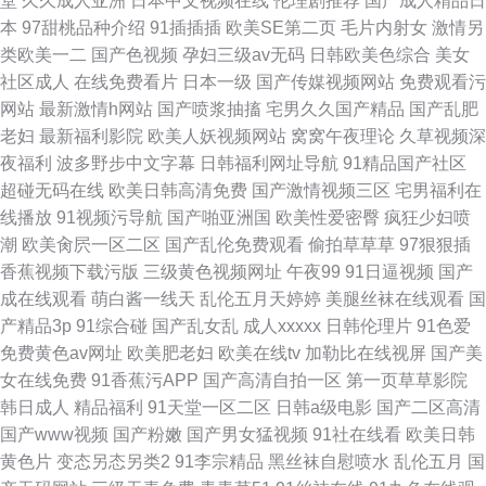
堂
久久成人亚洲
日本中文视频在线
伦理剧推荐
国产成人精品日
本
97甜桃品种介绍
91插插插
欧美SE第二页
毛片内射女
激情另
类欧美一二
国产色视频
孕妇三级av无码
日韩欧美色综合
美女
社区成人
在线免费看片
日本一级
国产传媒视频网站
免费观看污
网站
最新激情h网站
国产喷浆抽搐
宅男久久国产精品
国产乱肥
老妇
最新福利影院
欧美人妖视频网站
窝窝午夜理论
久草视频深
夜福利
波多野步中文字幕
日韩福利网址导航
91精品国产社区
超碰无码在线
欧美日韩高清免费
国产激情视频三区
宅男福利在
线播放
91视频污导航
国产啪亚洲国
欧美性爱密臀
疯狂少妇喷
潮
欧美肏屄一区二区
国产乱伦免费观看
偷拍草草草
97狠狠插
香蕉视频下载污版
三级黄色视频网址
午夜99
91日逼视频
国产
成在线观看
萌白酱一线天
乱伦五月天婷婷
美腿丝袜在线观看
国
产精品3p
91综合碰
国产乱女乱
成人xxxxx
日韩伦理片
91色爱
免费黄色av网址
欧美肥老妇
欧美在线tv
加勒比在线视屏
国产美
女在线免费
91香蕉污APP
国产高清自拍一区
第一页草草影院
韩日成人
精品福利
91天堂一区二区
日韩a级电影
国产二区高清
国产www视频
国产粉嫩
国产男女猛视频
91社在线看
欧美日韩
黄色片
变态另态另类2
91李宗精品
黑丝袜自慰喷水
乱伦五月
国