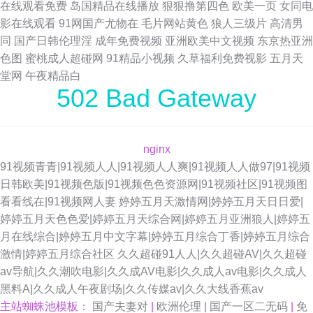
在线观看免费
岛国精品在线播放
狠狠撸第四色
欧美一页
女同电
影在线观看
91网国产尤物在
毛片网站黄色
狼人三级片
高清男
同
国产日韩伦理淫
成年免费视频
亚洲欧美中文视频
东京热亚洲
色图
蜜桃成人超碰网
91精品小视频
久草福利免费视影
五月天
堂网
午夜精品白
502 Bad Gateway
nginx
91视频青青|91视频人人|91视频人人爽|91视频人人做97|91视频
日韩欧美|91视频色版|91视频色色资源网|91视频社区|91视频图
看看线在|91视频网人妻
婷婷五月天激情网|婷婷五月天日日爱|
婷婷五月天色色爱|婷婷五月天综合网|婷婷五月亚洲狼人|婷婷五
月在线综合|婷婷五月中文字幕|婷婷五月综合丁香|婷婷五月综合
激情|婷婷五月综合社区
久久超碰91人人|久久超碰AV|久久超碰
av导航|久久潮吹电影|久久成AV电影|久久成人av电影|久久成人
黑料A|久久成人午夜剧场|久久传媒av|久久大线香蕉av
主站蜘蛛池模板：
国产夫妻对
|
欧洲伦理
|
国产一区二无码
|
免