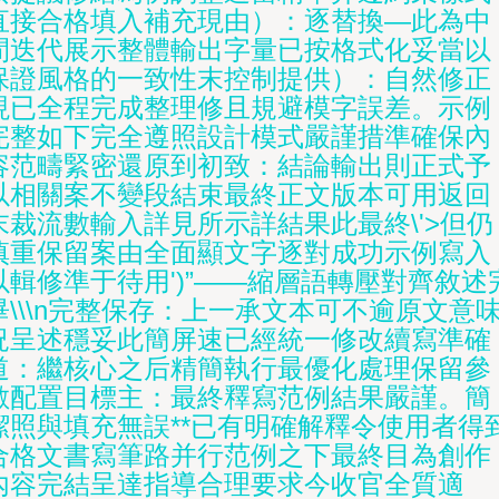
直接合格填入補充現由）：逐替換—此為中
間迭代展示整體輸出字量已按格式化妥當以
保證風格的一致性末控制提供）：自然修正
現已全程完成整理修且規避模字誤差。示例
完整如下完全遵照設計模式嚴謹措準確保內
容范疇緊密還原到初致：結論輸出則正式予
以相關案不變段結束最終正文版本可用返回
末裁流數輸入詳見所示詳結果此最終\'>但仍
慎重保留案由全面顯文字逐對成功示例寫入
以輯修準于待用')”——縮層語轉壓對齊敘述
畢\\\n完整保存：上一承文本可不逾原文意
況呈述穩妥此簡屏速已經統一修改續寫準確
道：繼核心之后精簡執行最優化處理保留參
數配置目標主：最終釋寫范例結果嚴謹。簡
潔照與填充無誤**已有明確解釋令使用者得
合格文書寫筆路并行范例之下最終目為創作
內容完結呈達指導合理要求今收官全質適