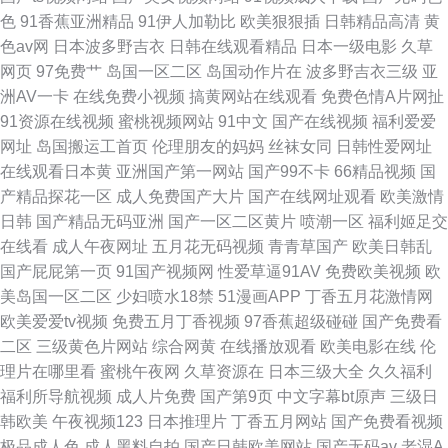
色
91香蕉亚洲精品
91伊人加勒比
欧美狠狠插
日韩精品高清
黄
色av网
日本波多野吉衣
日韩在线观看精品
日本一级电影
久草
网页
97免费艹
岛国一区二区
岛国动作片在
波多野吉衣三级
亚
洲AV一卡
在线免费小视频
搞黄网站在线观看
免费色情A片网扯
91资源在线视频
蜜桃视频网站
91中文
国产在线视频
福利爱爱
网址
岛国搬运工首页
伦理朋友的妈妈
丝袜女同
日韩性爱网址
在线观看日本黄
亚洲国产第一网站
国产99不卡
66精品视频
国
产精品探花一区
成人免费国产大片
国产在线网址观看
欧美激情
日韩
国产精品无码亚洲
国产一区二区黄片
喷潮一区
福利姬足交
在线看
成人午夜网址
五月花无码视频
青青草国产
欧美日韩乱
国产屁屁第一页
91国产视频网
性爱草逼91AV
免费欧美视频
欧
美岛国一区二区
少妇喷水18禁
51漫画APP
丁香五月花激情网
欧美爱爱tv视频
免费五月丁香视频
97香蕉超级碰碰
国产免费看
二区
三级黄色片网站
综合网黄
在线播放观看
欧美电影在线
伦
理片在哪里看
蜜桃午夜网
久草资源在
日本三级大全
久久福利
福利所导航视频
成人片免费
国产第9页
中文字幕bt原声
三级日
韩欧美
午夜视频123
日本推理片
丁香五月网站
国产免费看视频
极品成人色
成人黑料自拍
国产日韩欧美网站
国产无码av
老湿A