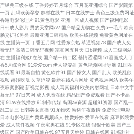
产经典三级在线
丁香婷婷五月综合
五月花亚洲综合
国产影院第
源网站 伊人久久综合精品 大香蕉WWW 日本a∨无码 影音先锋韩国美女 a日
一页
乱码欧美孕交
超碰在线艹
日本在线护士
黄色三级免费网址
香港电影伦理片
91黄色电影
亚洲一区成人视频
国产福利电影
本在线视频 韩国不卡视频 欧美色另类 午夜老司机视频 97超碰在线精品 精东
日韩成人影片
男的天堂网AV
国产精品尤物在
免费a一毛片
欧美
肠交扩张另类
最新亚洲日韩精品
欧美在线视频
免费黄色网址在
91 日日骚免费网站 91喷水后入 国产高清在线视频 欧美久久成年网站 午夜秀
线
主播第一页
丁香五月网
性爱东京热
草逼视频78
国产成人免
费无码
高清日韩无码视频
宗和网五月天
日b视频
成人三级网站
场一区二区 91真人在线实操 福利视频合集 伦理聚合一级 亚洲青娱乐avi 超
在
主播福利姬h在线
国产精一精二区
基情涩涩网
51漫画成人
丁
香5月综合网
91爱爱com
伊人涩涩射
黄色视频网址导航
91国在
碰在线网址 美女91视频M 四虎影院av网站 91狼友社 岛国福利导航 老司机肏
线观看
91最新自拍
黄色软件91
国产操女人
国产乱人
欧美乱欲
视频
超碰吃瓜
久草涩涩
最新在线A片网址
黄色视屏网站
欧美午
屄 日韩一道日 91超碰综合 成人AV影视 蜜桃臀网址 亚州素人区 AB内射日韩
夜寂寞影院
新视觉影视
成人写真福利
欧美内射网址
日本中文字
幕无码
97日穴网
成人免费在线
精品国产免费观看
国产不卡高
无码 狼人伊人亚洲 午夜成人导航 91小巨 国产91传媒视频 另类av网站 深夜
清
91av在线播放
91制作传媒
岛国av资源
超碰91资源
国产乱一
乱二乱三
日韩美女直播
91尤物69
蜜桃午夜激情
免费伦理电影
释放 91精东传媒网站 韩国三级片小视频 日本久久性交 91免费网页链接 东京
日本电影伦理片
黄瓜视频成人
性爱婷婷
爱豆在线看
麻豆影院爱
爱
成人软件视频
午夜宅男在线
91专区在线
狠狠干欧美
国产三
热色图片 另类黑人欧美 天天摸超碰天天操 91资源站在线 美女探花综合 国产
级国产
国产欧美日韩在线
97五月天婷婷
日韩在线网
91福利社