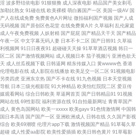
淫
波多野结依电影
91狠狠撸
成人深夜电影
精品国产美女剃毛
99瑟瑟鲁 成人香蕉av 韩国三级av 欧美肏屄精品区别 青娱乐自拍 天美传媒A
加勒比熟女
91碰在线
欧美裸模
萌白酱国产一区
美国一级AV
国
产人在线成免费
免费黄色A片网址
微拍福利国产视频
国产人成
片 自拍做爱网站 成人在线免费 激情av入口 美女羞羞嗯啊网站 日韩专区第一
无码视频
国产原创区色花堂
在线免费黄A片
久草福利
乱伦家庭
成人午夜免费视频
人妖射精
国产屁屁
国产精品天干天
国产精品
页 自拍69 AV操逼电影 抖阴蜜桃 国产极品另类 欧美精品区 婷婷五月天成人
午夜一区
中文字幕无码人妻
日本不卡二区
国产日韩91
久草福
利视频网
91日日夜夜91
超碰碰天天操
91草草酒店视频
韩日一
网 99超碰日本 国产青草香蕉久久 美女超碰在线 日本做爱暖暖 综合一页麻豆
区二区
国产激情视频网站
成人视频日本
茄子视频污
亚洲色欲天
天
成人丝瓜视频下载
日韩逼网
精东传媒入口
黄wwww色
香港
片 a女v片电影探花 大香蕉肏 国产在线观看91 精品亚洲第一夜 日韩无码影视
伦理电影在线
成人影院在线播放
欧美足交一区二区
91视频电影
另类四虎
亚洲东京热
国产不卡在线
91九色视频
日本天堂视频
城 无码一卡 亚洲黄色小说网站 91传媒抖音 超碰久久96 韩国日本色色 久久
导航
日本三级光棍影院
91大神精品
欧美怡红院院二区
爱豆传
媒观看网站
综合日韩欧美
草逼网首页
国产日韩精品91
91视频
精品国产亚州 欧洲性生活社区 深夜福利网址导航 91蜜臀在线观看 超碰97综
网站在线
69性影院
福利资源在线
91自拍最新网址
青青草国产
成人
黄色岛国网站
欧美一xxxxx
欧美gayv
91色情激情网
中国韩
合 国产精品久久在线 精品爱啪 欧美色图激情 天天撸夜夜操 亚洲肏逼 欧韩一
国日本高清
国产国产一区
亚洲欧洲成人
日韩在线
久久国产影视
综合
欧美69潮喷
伦理片app下载
激情视频国产精品
91草莓久草
级精品 日本高潮视频 欧洲毛片影院 超碰人人肏 女同自慰网站 在线理论视频
超碰
成人性爱aa影院
欧美性爱插插
欧美日韩色黄片
91草莓影