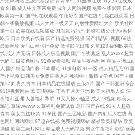
产无码网站
三级无毒免费
青青草51
91丝袜在线
91九色在线观
看
91插
成人中文字幕免费
成年人网站视频
免费在线影院
日本
欧美第一页
国产ts在线观看
午夜影院国产在线
91操在线观看
日
韩在线播放视频
成人大片一级天天
内射性爱网址大全
欧美社区
第一页
欧美在线视频播放
91视频污污污
超碰在线公开
AV蜜桃
吃瓜
日本欧美在线看
国产精选免费视频
国产精品91视频
69热
最新网址
无码白丝强行免费
激情影院日韩
久草123
福利欧美在
线
成人片无码
日韩成人极品视频
国产在线诱惑
乱人xxxxx
超黄
无码
三级黄色图片
91免费看视频
精品午夜福利网
精品亚洲成a
人
国产精品萌白酱
日本理论
91操电影
91一区
成人精品无
91国
产小视频
日韩美女免费直播
A片网站网址
激情文学色
国产主播
第37页
青久青青
日本精品在线播放
三级A片
国产日韩亚洲综合
91短视频网站
欧美骚网站
丁香五月天亚洲
欧美大粗吊人妖
深
夜福利亚洲
人兽福利导航
91叉叉操小骚逼
成人18视频
欧美大
鸡吧
草逼wwww
久草福利免费试看
岛国国产在线
91人人超碰
青青
美女白丝18禁
91肏比
国产三区电影
国产内射后入在线
黄
色网址网站网址
97超在线视
免费视频网站
精品欧美精品v
欧美
操碰
欧美二级片网址
精品成人无码视频
男女午夜福利影院
欧美