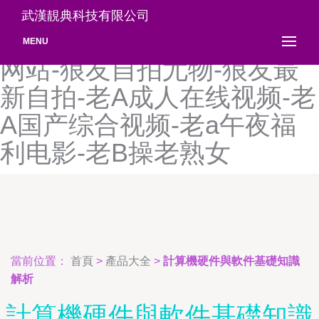
狼友影院探花-狼友自拍视
武漢靚典科技有限公司
频-狼友自拍偷拍-狼友自拍
MENU
网站-狼友自拍尤物-狼友最
新自拍-老A成人在线视频-老
A国产综合视频-老a午夜福
利电影-老B操老熟女
當前位置：
首頁
>
產品大全
>
計算機硬件與軟件基礎知識
解析
計算機硬件與軟件基礎知識