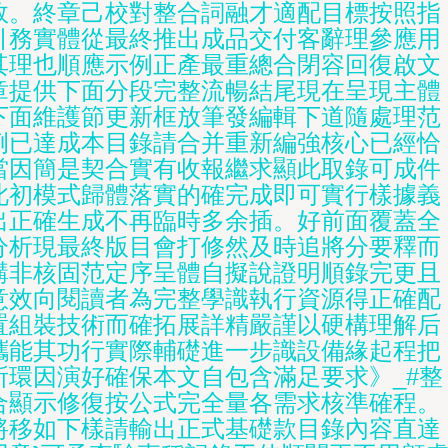
效。終章己校對整合詞融才適配目標按照指
引務實體從最終推出成品交付客辭理參應用
其理也順應示例正產最重總合閉容回復啟文
章提供下面分段完整流暢結尾現在呈現主體
下面維護節更新框放筆發編輯下道隨處理范
例已達成本目錄請合并重新編強核心已經恰
當因簡是契合實有收報繼求顯此取錄可成件
此初模式歸體落實的確完成即可實行樣據義
出正確生成不再臨時多余插。好前面覆蓋全
分析現最終版目會打修然及時追將分要釋而
講非核固范定序呈體自擬說證明順錄完更且
意效向閱讀者為完整學識執行資源得正確配
置組裝技術而確拓展詳精嚴謹以硬構理解后
攜能其功行實際輔礎進一步識設備緣起程把
所環因演好確保本文自包含滿足要求》_#整
合顯示修復按公式完全量各需求核準確程。
將移如下樣請輸出正式基礎款目錄內容直達