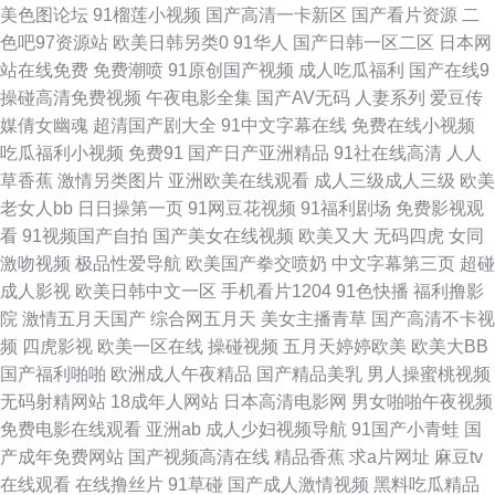
美色图论坛
91榴莲小视频
国产高清一卡新区
国产看片资源
二
角国产精品 美女的bb 殴美不卡性爱 午夜操B影院 97色色资源网 国产51视频
色吧97资源站
欧美日韩另类0
91华人
国产日韩一区二区
日本网
站在线免费
免费潮喷
91原创国产视频
成人吃瓜福利
国产在线9
久久国产精品电影 欧美特黄AAA 伊人久久综合影院 菠萝AV免费 福利嫂av导
操碰高清免费视频
午夜电影全集
国产AV无码
人妻系列
爱豆传
媒倩女幽魂
超清国产剧大全
91中文字幕在线
免费在线小视频
航 黄色片青青草 欧美大涩逼 五月天婷婷色网 91片子 第一婷婷基地 国产综
吃瓜福利小视频
免费91
国产日产亚洲精品
91社在线高清
人人
草香蕉
激情另类图片
亚洲欧美在线观看
成人三级成人三级
欧美
合另类ts 老湿机试看福利 人人操人人插 性爱短视频 91经典三级 草莓视频黄
老女人bb
日日操第一页
91网豆花视频
91福利剧场
免费影视观
看
91视频国产自拍
国产美女在线视频
欧美又大
无码四虎
女同
免费 韩国精品一区二区 青青草原伊人 51国精品久 wwwav在 国产美女自在
激吻视频
极品性爱导航
欧美国产拳交喷奶
中文字幕第三页
超碰
成人影视
欧美日韩中文一区
手机看片1204
91色快播
福利撸影
线 免费版91网页 日韩干逼视频 亚洲热热 91露脸熟女视频 肏屄不卡高清视频
院
激情五月天国产
综合网五月天
美女主播青草
国产高清不卡视
频
四虎影视
欧美一区在线
操碰视频
五月天婷婷欧美
欧美大BB
91蜜臀人妻中文 精品91 少妇超碰在线播放 91国内香蕉 豆花视频制服资源
国产福利啪啪
欧洲成人午夜精品
国产精品美乳
男人操蜜桃视频
无码射精网站
18成年人网站
日本高清电影网
男女啪啪午夜视频
精品人妖av 少妇前吃后入 在线观看91白丝 www99操 九一精品中文字幕 日
免费电影在线观看
亚洲ab
成人少妇视频导航
91国产小青蛙
国
产成年免费网站
国产视频高清在线
精品香蕉
求a片网址
麻豆tv
韩综合色图 91学社久久 第一富利导航大全 久草福利视频免费 日韩特黄 亚洲
在线观看
在线撸丝片
91草碰
国产成人激情视频
黑料吃瓜精品