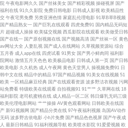
院
午夜电影网久久
国产丝袜美女
国产精彩视频
操碰视屏
国产
艹 福利站av 男人女人成人超碰 日韩偷拍第一页 亚州三级在线网站 欧美福利
福利在线
91久久影院
免费日韩电影
日韩成人影视
欧美精品性
交
午夜宅男免费
另类亚洲色情
家庭乱伦理电影
91草B草B视频
视频 五月丁香婷婷成人 国产日韩乱 欧美插插综合 51视屏 国产视频51 日本
国产精品熟女一
国产巨乳在线观看
四虎免费91
国内精品无码短
片
超碰成人操操
欧美猛交视频
西瓜影院在线观看
欧美做受日韩
成a影院 一区二区国产自拍 91唐伯虎 成人网站天堂网 青青操avbb 婷婷基地
国产在线一
国产原创视频在线
国产视频高清
国产丝袜一区
黄色
av网址大全
人妻乱视
国产成人在线网站
久草视频资源站
综合
qvod 亚洲一区伪娘射精 97色超碰在线 黑丝后入91 欧美下面网站内射 亚洲
五月香
成人app在线
四虎试看
91男女
国产男小鲜肉同
福利影
院网站
激情五月天色色
欧美极品电影
日韩成人第一页
国产日韩
性爱小说网 肏逼国产 豆花精品影视 另类激情A片 日韩国无码 午夜福利院在
欧美电影
久久机热
成人午夜网
黄色天堂男人
操视频免费91
日
韩中文在线
精品中的精品
97国产精品视频
91美女在线视频
51
线 91福利小电影 99热大 国产精品电影大全 男人天堂成人网 日韩精品极品
欧美
一区精品麻豆经典
国产在线观看资源
波多野洁衣视频
污网
站免费看
特级欧美在线观看
自拍视频91
91艹艹
久草网在线
18
午夜性色福利社 91视频工厂 东京热comcn 美女黄视WW 亚洲超碰自拍 91免
福利影院
老司机蜜桃在线
成人精品一区二区
韩日爆乳无码三级
欧美伦理电影网站
艹艹操操
AV黄色观看网站
日韩欧美在线国
费国视频 国产精品野外三级 青青艹大香蕉 伪娘互操 91福利入口 aa久久 精
产
新91视频网
国产精品分类在线
97午夜福利视频
岛国AV动作
无码
波多野吉依电影
小h片免费
国产精品色色视屏
国产午夜成
品熟女91 日韩成人午夜 五月天性爱欧美 91综合在线视频 成人91蜜桃臀 海
人
最新日韩精品
91福利视频导航
欧美喷水影院
91爱爱视频
欧