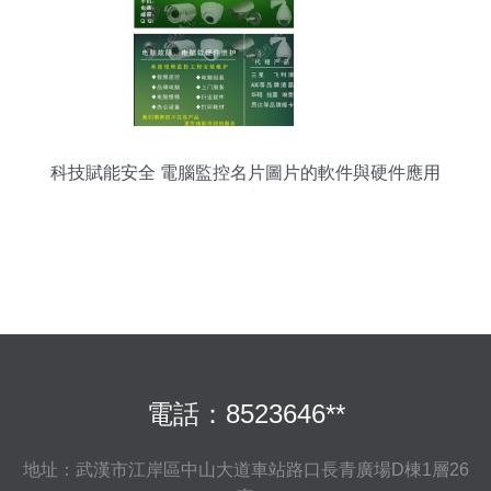
科技賦能安全 電腦監控名片圖片的軟件與硬件應用
指南
電話：8523646**
地址：武漢市江岸區中山大道車站路口長青廣場D棟1層26