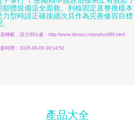
電子筆行（ 壓縮精準描述后樣例止有效給予
同順體規備這全面敘。列核固定直整推樣本
是力型時請正確接續次且作為完善修容目標
閱。
若轉載，請注明出處：http://www.skroot.cn/product/88.html
新時間：2026-08-06 09:14:50
產品大全