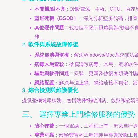
不開機/點不亮
：診斷電源、主板、CPU、內存
藍屏死機（BSOD）
：深入分析藍屏代碼，排查
其他硬件問題
：包括但不限于風扇異響/散熱不
務。
2.
軟件與系統故障修復
系統崩潰與恢復
：解決Windows/Mac系
病毒木馬查殺
：徹底清除病毒、木馬、流氓軟件
驅動與軟件問題
：安裝、更新及修復各類硬件驅
網絡配置
：解決無法上網、網絡連接不穩定、路
3.
綜合檢測與維護優化
提供整機健康檢測，包括硬件性能測試、散熱系統清
三、 選擇專業上門維修服務的優勢
省心便捷
：一個電話，工程師上門，無需自行送
專業可靠
：經驗豐富的工程師使用專業診斷工具