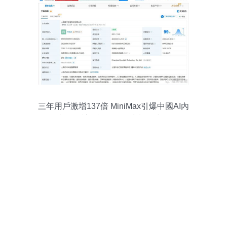
三年用戶激增137倍 MiniMax引爆中國AI內
需市場，計算機軟硬件生態同步崛起