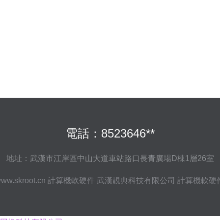
電話：8523646**
地址：武漢市江岸區中山大道車站路口長青廣場D棟1層26室
ww.skroot.cn
計算機軟硬件
武漢靚典科技有限公司
計算機軟硬