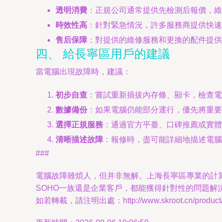
透明消費
：正規公司通常提供先檢測后報價，維
時效性高
：針對緊急情況，許多服務商提供快速
售后保障
：對提供的維修服務和更換的配件提供
四、 給長寧區用戶的建議
當電腦出現故障時，建議：
初步自查
：嘗試重新插拔內存條、顯卡，檢查電
數據備份
：如果電腦仍能部分運行，優先將重要
選擇正規服務
：通過官方平臺、口碑推薦或實體
清晰描述故障
：報修時，盡可能詳細地描述電腦
###
電腦故障雖煩人，但并非無解。上海長寧區專業的計
SOHO一族還是企業客戶，都能獲得針對性的問題解
如若轉載，請注明出處：http://www.skroot.cn/product/8