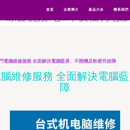
-狼友自拍偷拍-狼友自拍网站
首頁
企業簡介
產品大全
聯系我們
产综合视频-老a午夜福利电影
門電腦維修服務 全面解決電腦藍屏、不開機及軟硬件故障
腦維修服務 全面解決電腦
障