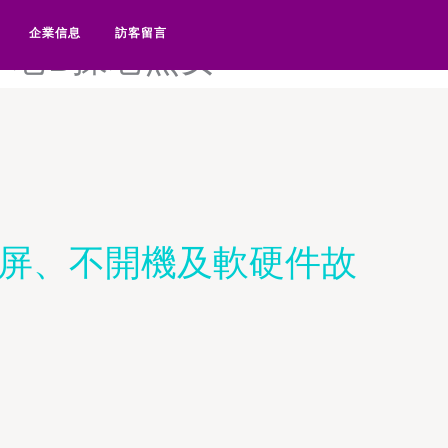
-狼友自拍尤物-狼友最新自
企業信息
訪客留言
-老B操老熟女
藍屏、不開機及軟硬件故