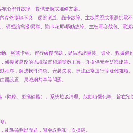
等核心部件故障，提供更換或維修方案。
內存條接觸不良、硬盤壞道、顯卡故障、主板問題或電源供電不
良、硬盤讀寫慢/異響、顯卡花屏/驅動故障、主板電容鼓包、電
統無法啟動、頻繁卡頓、運行緩慢問題，提供系統重裝、優化、數據備
，修復被篡改的系統設置和瀏覽器主頁，并提供安全防護建議。
動程序，解決軟件沖突、安裝失敗、無法正常運行等疑難雜癥。
由器設置、局域網共享等問題。
潔（除塵、更換硅脂）、系統垃圾清理、啟動項優化等，旨在預
修。
，能準確判斷問題，避免誤判和二次損壞。