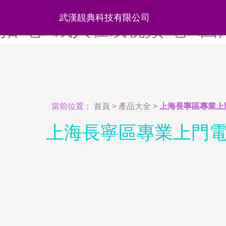
狼友影院探花-狼友自拍视频
武漢靚典科技有限公司
拍-老A成人在线视频-老A国
當前位置：
首頁
>
產品大全
>
上海長寧區專業上
上海長寧區專業上門電